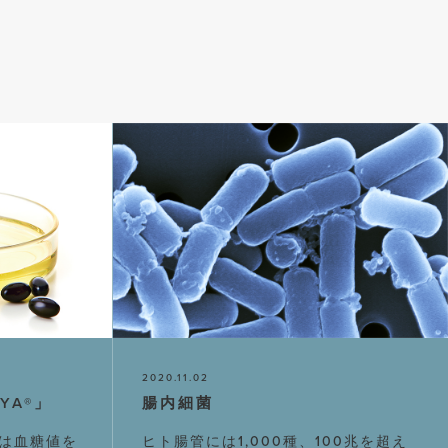
2020.11.02
YA®」
腸内細菌
は血糖値を
ヒト腸管には1,000種、100兆を超え