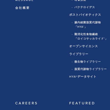
MESSAGE
バクテロイデス
会社概要
ポストバイオティクス
腸内細菌脂質代謝物
「HYA
」
®
難消化性食物繊維
「ロイコサッカライド
」
®
オープンサイエンス
ライブラリー
微生物ライブラリー
脂質代謝物ライブラリー
HYA®データサイト
CAREERS
FEATURED