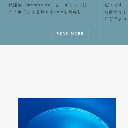
代謝物（metabolite）と、ギリシャ語
ビスです。
の「全て」を意味するomeを合成し…
た解析をす
にどのよう
READ MORE