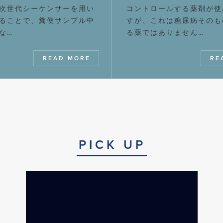
次世代シーケンサーを用い
コントロールする薬剤が使
ることで、糞便サンプル中
すが、これは糖尿病そのも
な…
る薬ではありません…
READ MORE
RE
PICK UP